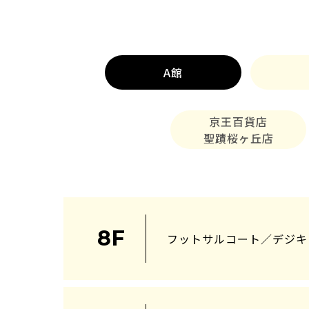
A館
京王百貨店
聖蹟桜ヶ丘店
8F
フットサルコート／デジキ