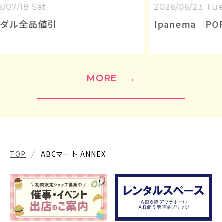
2026/06/23 Tue.
202
Ipanema POPUOP開催中
ト
な
MORE
→
TOP
ABCマート ANNEX