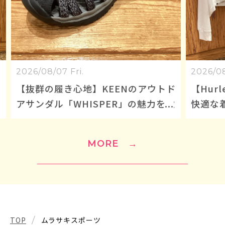
2026/08/07 Fri.
202
トド
【Hurley】紫外線・日焼け対策に！
【
力を徹
快適な着心地のレディースフルジッ
ト
プラッシュパーカー
セ
MORE
→
TOP
ムラサキスポーツ