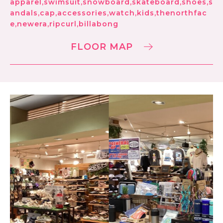
apparel,swimsuit,snowboard,skateboard,shoes,s
andals,cap,accessories,watch,kids,thenorthfac
e,newera,ripcurl,billabong
FLOOR MAP