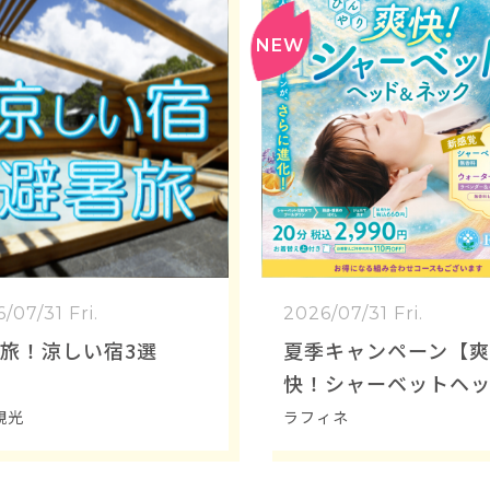
/07/31 Fri.
2026/07/31 Fri.
旅！涼しい宿3選
夏季キャンペーン【
快！シャーベットヘ
＆ネック】
観光
ラフィネ