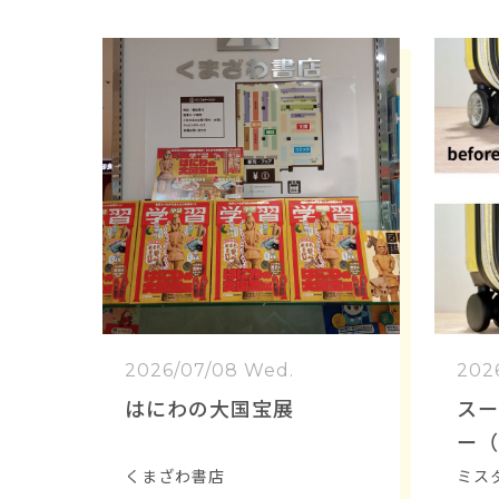
2026/07/08 Wed.
2026
はにわの大国宝展
スー
ー（
理が
くまざわ書店
ミス