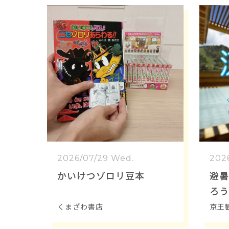
2026/07/29 Wed.
202
かいけつゾロリ豆本
避暑
ろう
くまざわ書店
京王