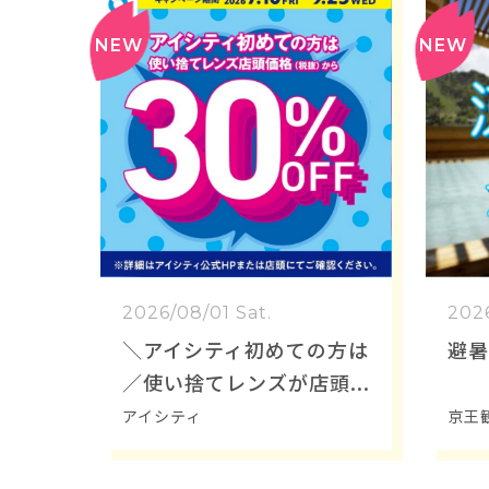
2026/08/01 Sat.
2026
＼アイシティ初めての方は
避暑
／使い捨てレンズが店頭
価格(税抜)から30%OF
アイシティ
京王
F！