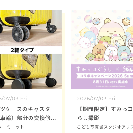
/07/03 Fri.
2026/07/03 Fri.
ツケースのキャスタ
【期間限定】すみっ
車輪）部分の交換修
らし撮影
でき ます！
ターミニット
こども写真城スタジオアリ