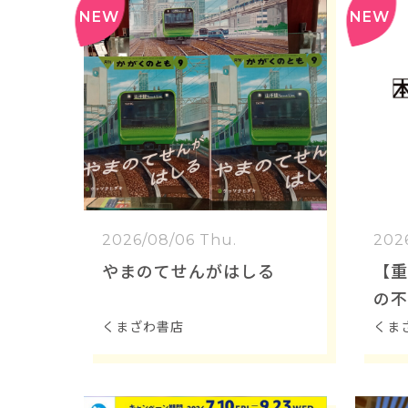
2026/08/06 Thu.
202
やまのてせんがはしる
【重
の不
繋が
くまざわ書店
くま
す。