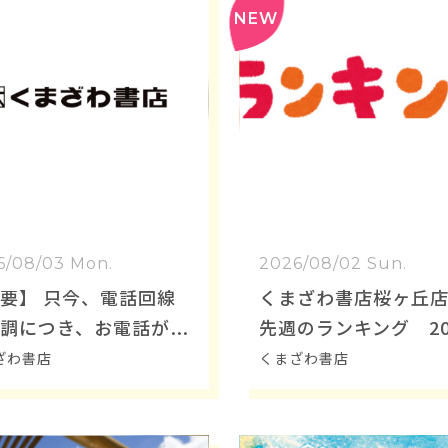
6/08/03 Mon.
2026/08/02 Sun.
要】 只今、電話回線
くまざわ書店桜ヶ丘
調につき、お電話が
先週のランキング 20
りにくくなっておりま
8/2～8/9
ざわ書店
くまざわ書店