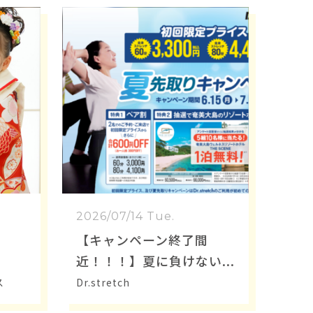
2026/07/14 Tue.
【キャンペーン終了間
近！！！】夏に負けない
身体づくり
ス
Dr.stretch