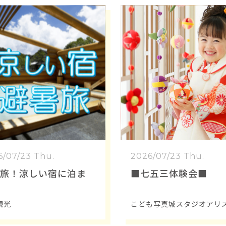
6/07/23 Thu.
2026/07/23 Thu.
旅！涼しい宿に泊ま
■七五三体験会■
観光
こども写真城スタジオアリ