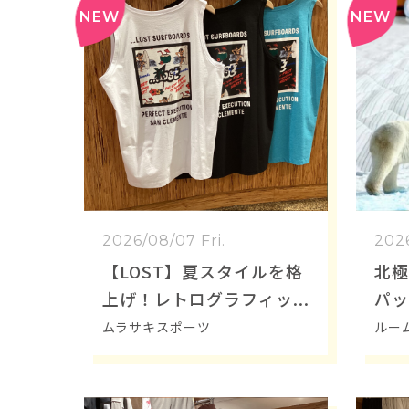
2026/08/07 Fri.
2026
【LOST】夏スタイルを格
北極
上げ！レトログラフィッ
パッ
クがおしゃれな新作タン
ムラサキスポーツ
ルー
クトップをご紹介！