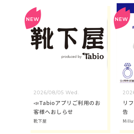
2026/08/05 Wed.
202
📣Tabioアプリご利用のお
リフ
客様へおしらせ
告 
日(
靴下屋
Mil