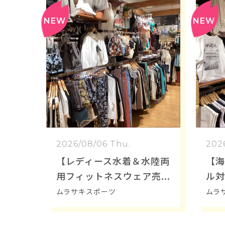
2026/08/06 Thu.
202
【レディース水着＆水陸両
【海
用フィットネスウェア売
ル対
り場のご紹介】一部セー
ラン
ムラサキスポーツ
ムラ
ル開催中！
ョー
実！