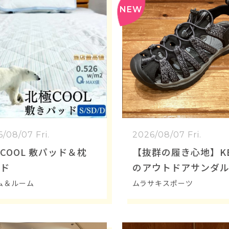
/08/07 Fri.
2026/08/07 Fri.
COOL 敷パッド＆枕
【抜群の履き心地】K
ド
のアウトドアサンダル
HISPER」の魅力を
ム＆ルーム
ムラサキスポーツ
説！