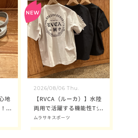
2026/08/06 Thu.
き心地
【RVCA（ルーカ）】水陸
立！
両用で活躍する機能性Tシ
E S
ャツ
ムラサキスポーツ