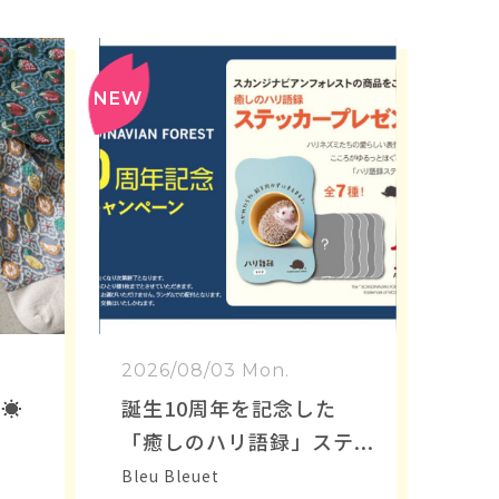
2026/08/03 Mon.
☀️
誕生10周年を記念した
「癒しのハリ語録」ステ
ッカーをプレゼント！
Bleu Bleuet