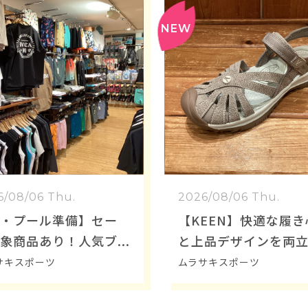
6/08/06 Thu.
2026/08/06 Thu.
・プール準備】セー
【KEEN】快適な履
象商品あり！人気ブ
と上品デザインを両
ドの水着・ボードシ
大人気サンダル「ROS
サキスポーツ
ムラサキスポーツ
ツ＆マリングッズ充
ANDAL」のご紹介