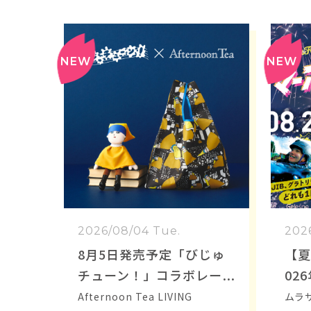
2026/08/04 Tue.
202
8月5日発売予定「びじゅ
【夏
チューン！」コラボレー
02
ションが再登場！
ェス
Afternoon Tea LIVING
ムラ