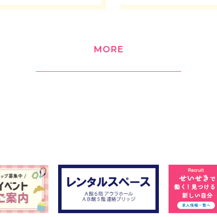
も決まりました！！
園ゆうえんち隣接の
ータージャンプS-air
ノーボードを遊び尽
MORE
！