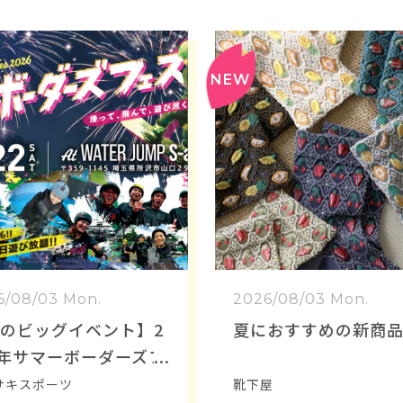
6/08/03 Mon.
2026/08/03 Mon.
のビッグイベント】2
夏におすすめの新商品
6年サマーボーダーズフ
開催決定！参加ライ
サキスポーツ
靴下屋