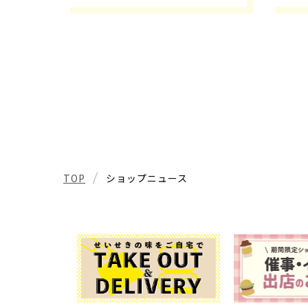
ダー
西武
ウォ
でス
くせ
TOP
ショップニュース