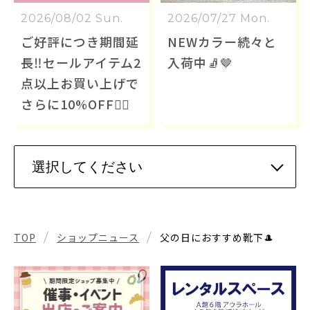
2026/08/02 Sun.
2026/07/27 Mon.
ご好評につき期間延
NEWカラー続々と
長‼️セールアイテム2
入荷中🧦🤎
点以上お買い上げで
さらに10%OFF❤️‍🔥
TOP
ショップニュース
父の日におすすめ靴下🎩