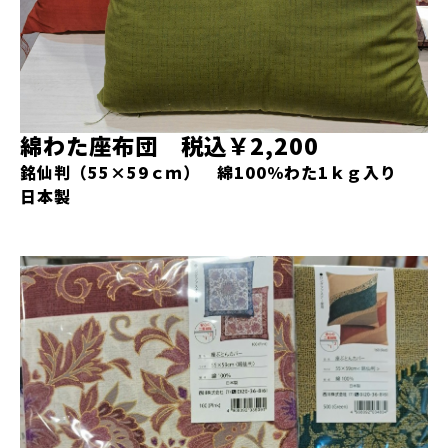
綿わた座布団 税込￥2,200
銘仙判（55×59ｃｍ） 綿100％わた1ｋｇ入り
日本製