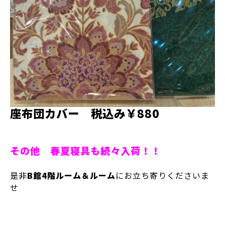
座布団カバー 税込み￥880
その他 春夏寝具も続々入荷！！
是非
B館4階ルーム＆ルーム
にお立ち寄りくださいま
せ