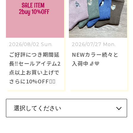
2026/08/02 Sun.
2026/07/27 Mon.
ご好評につき期間延
NEWカラー続々と
長‼️セールアイテム2
入荷中🧦🤎
点以上お買い上げで
さらに10%OFF❤️‍🔥