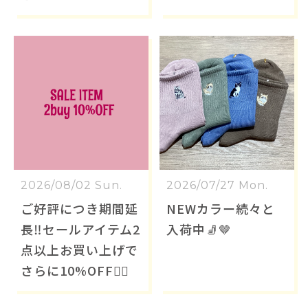
2026/08/02 Sun.
2026/07/27 Mon.
ご好評につき期間延
NEWカラー続々と
長‼️セールアイテム2
入荷中🧦🤎
点以上お買い上げで
さらに10%OFF❤️‍🔥