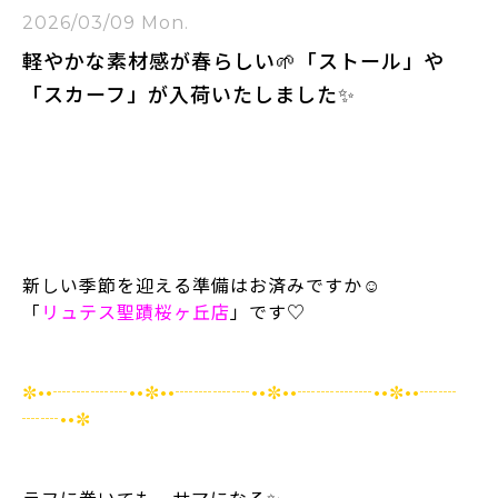
2026/03/09 Mon.
軽やかな素材感が春らしい🌱「ストール」や
「スカーフ」が入荷いたしました✨
⁡
⁡
⁡
⁡
新しい季節を迎える準備はお済みですか☺️
「
リュテス聖蹟桜ヶ丘店
」です♡
⁡
⁡
✼••┈┈┈┈••✼••┈┈┈┈••✼••┈┈┈┈••✼••┈┈
┈┈••✼
⁡
⁡