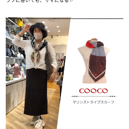
ラフに巻いても、サマになる✨
⁡
⁡