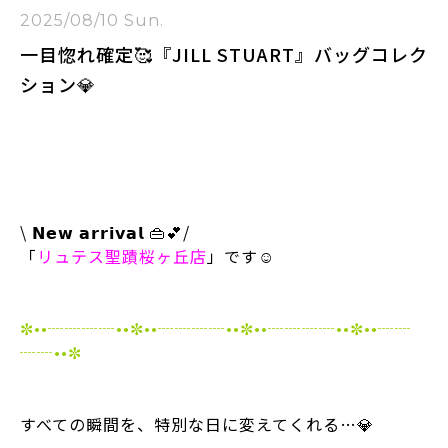
2025/08/10 Sun.
一目惚れ確定🥰『JILL STUART』バッグコレク
ション💎
⁡
⁡
⁡
\ 𝗡𝗲𝘄 𝗮𝗿𝗿𝗶𝘃𝗮𝗹 👜💕/
「
リュテス聖蹟桜ヶ丘店
」です☺️
⁡
⁡
✼••┈┈┈┈••✼••┈┈┈┈••✼••┈┈┈┈••✼••┈┈
┈┈••✼
⁡
⁡
すべての瞬間を、特別な日に変えてくれる…💎