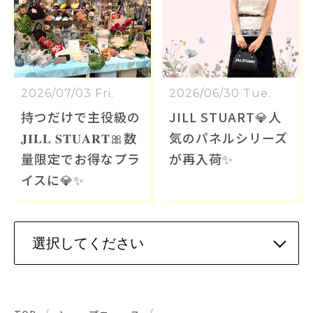
2026/07/03 Fri.
2026/06/30 Tue.
持つだけで主役級の
JILL STUART💎人
𝐉𝐈𝐋𝐋 𝐒𝐓𝐔𝐀𝐑𝐓🎀数
気のパネルシリーズ
量限定でお得なプラ
が再入荷✨
イスに💎✨