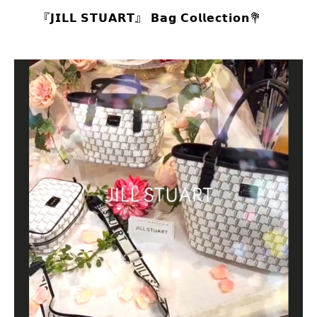
⁡
『𝗝𝗜𝗟𝗟 𝗦𝗧𝗨𝗔𝗥𝗧』 𝗕𝗮𝗴 𝗖𝗼𝗹𝗹𝗲𝗰𝘁𝗶𝗼𝗻💐
⁡
⁡