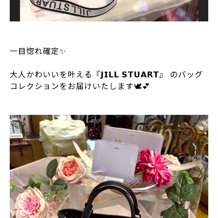
⁡
一目惚れ確定✨
⁡
大人かわいいを叶える『𝗝𝗜𝗟𝗟 𝗦𝗧𝗨𝗔𝗥𝗧』 のバッグ
コレクションをお届けいたします🕊️💕
⁡
⁡