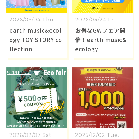
2026/06/04 Thu.
2026/04/24 Fri.
earth music&ecol
お得なGWフェア開
ogy TOY STORY co
催！earth music&
llection
ecology
2026/02/07 Sat.
2025/12/02 Tue.