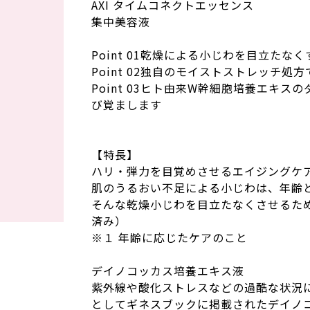
AXI タイムコネクトエッセンス
集中美容液
Point 01乾燥による小じわを目立た
Point 02独自のモイストストレッチ
Point 03ヒト由来W幹細胞培養エキ
び覚まします
【特長】
ハリ・弾力を目覚めさせるエイジングケ
肌のうるおい不足による小じわは、年齢
そんな乾燥小じわを目立たなくさせるた
済み）
※１ 年齢に応じたケアのこと
デイノコッカス培養エキス液
紫外線や酸化ストレスなどの過酷な状況
としてギネスブックに掲載されたデイノ