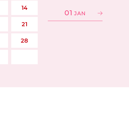
14
01
JAN
21
28