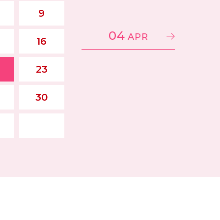
9
04
APR
16
23
30